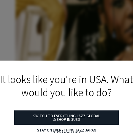
It looks like you're in USA. What
would you like to do?
SWITCH TO EVERYTHING JAZZ GLOBAL
& SHOP IN $USD
©Jeremy Tauriac
STAY ON EVERYTHING JAZZ JAPAN