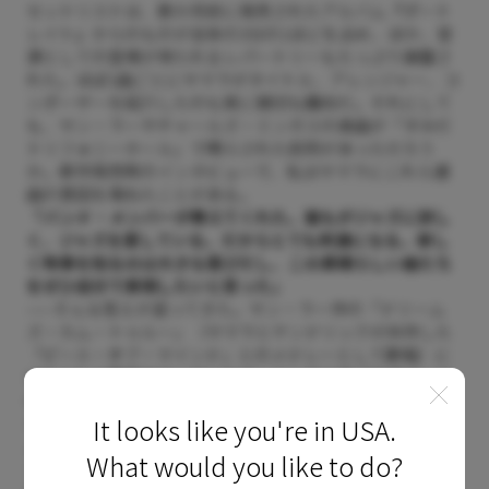
セットリストは、数か月前に発売されたアルバム『ポート
レイト』からのものが全体の3分の1ほどを占め、ほか、音
源としての登場が待たれるレパートリーもたっぷり披露さ
れた。ほぼ1曲ごとにサマラがタイトル、アレンジャー、コ
ンポーザーを紹介したのも実に親切な趣向だ。それにして
も、サン・ラーやチャールズ・ミンガスの楽曲が「すみだ
トリフォニーホール」で鳴らされた前例があっただろう
か。新作発売時のインタビューで、私はサマラにこれら選
曲の意図を尋ねたことがある。
「バンド・メンバーが教えてくれた。誰もがジャズに詳し
く、ジャズを愛している。だからとても刺激になる。新し
く物事を知るのは大きな喜びだし、この素晴らしい曲たち
をぜひ自分で表現したいと思った」
——そんな答えが返ってきた。サン・ラー作の「ドリーム
ズ・カム・トゥルー」（サマラとケンドリックが共作した
「ピース・オブ・マインド」とのメドレーとして歌唱）に
はもともと歌詞がついていたが、ミンガス作「ラヴバード
の蘇生」はインストゥルメンタル・ナンバーとして書かれ
It looks like you're in USA.
たのでサマラ自身が作詞した。半音階を多用した、うねる
ような旋律を、メリハリたっぷりに、しかも明瞭なディク
What would you like to do?
ション（発音）で届けることができるのは、資質と鍛錬の