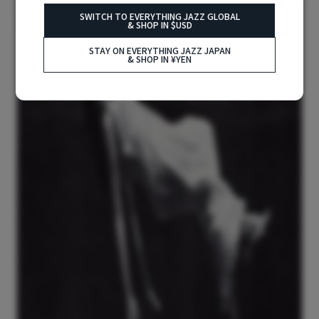
SWITCH TO EVERYTHING JAZZ GLOBAL
& SHOP IN $USD
STAY ON EVERYTHING JAZZ JAPAN
& SHOP IN ¥YEN