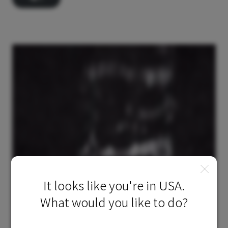
It looks like you're in USA.
What would you like to do?