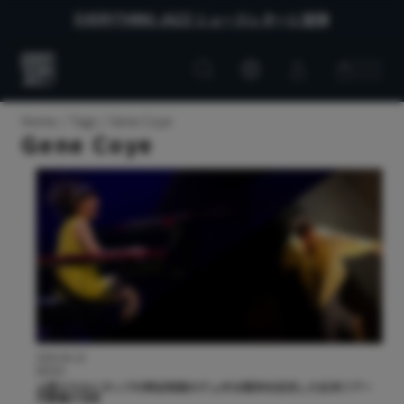
EVERYTHING JAZZ ニュースレターに登録
Customer
Customer
Everything
account
cart
Jazz
Home
Tags
Gene Coye
Gene Coye
2026.06.16
NEWS
上原ひろみとタップの熊谷和徳のデュオ20周年を記念した日本ツアー
の開催が決定