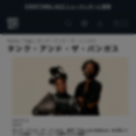
EVERYTHING JAZZ ニュースレターに登録
Customer
Customer
Everything
account
cart
Jazz
Home
Tags
タンク・アンド・ザ・バンガス
タンク・アンド・ザ・バンガス
2026.04.16
NEWS
タンク・アンド・ザ・バンガス 新作『The Last Balloon』を5月にリ
リース決定！「バルーン」三部作ついに完結！