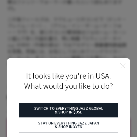
案はファッツ・ウォーラーが書いたという説もあります
が)。
この後フィールズは、マクヒューとのコンビで〈ドント・
ブレイム・ミー〉、〈アイム・イン・ザ・ムード・フォ
ー・ラヴ〉を、彼とのコンビ解消後はジェローム・カーン
と組んで多くの曲を書き、特に映画『スウィング・タイ
ム』の中の〈今宵の君は〉ではアカデミー賞最優秀歌曲賞
を受賞。死後には、女性としてはじめてソングライター
ズ・ホール・オブ・フェイムに殿堂入りを果たし、なんと
切手のモデルにも採用されたのでした。
It looks like you're in USA.
What would you like to do?
この名演をチェック！
■
エラ・フィッツジェラルド
アルバム『エラ＆ベイシー』(Verve)収録
SWITCH TO EVERYTHING JAZZ GLOBAL
& SHOP IN $USD
STAY ON EVERYTHING JAZZ JAPAN
& SHOP IN ¥YEN