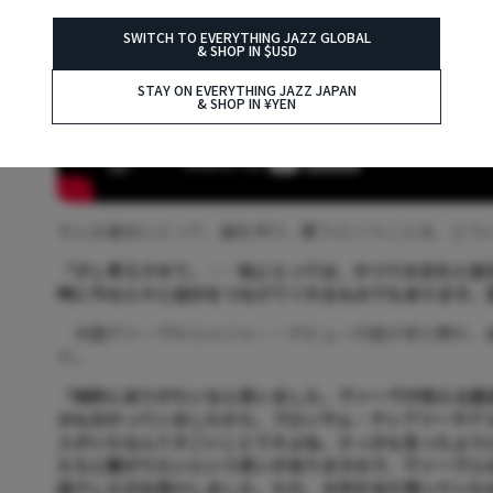
SWITCH TO EVERYTHING JAZZ GLOBAL
& SHOP IN $USD
STAY ON EVERYTHING JAZZ JAPAN
& SHOP IN ¥YEN
そんな彼女にとって、曲を作り、歌うということは、どう
「少し考えさせて。……私にとっては、かつての文化と自
時に今の人々と自分をつなげてくれるものでもあります。
米国ヴァーヴからメジャー・デビューの話が来た際の、
だ。
「純粋にありがたいなと思いました。ヴァーヴが抱える歴
みも分かっていましたから。ブロッサム・ディアリーやア
人がいたなんてすごいことですよね。さっきも言ったよう
たちと繋がりたいという思いがありますので、ヴァーヴと
話でしたがお受けしました。ただ、大学がまだ残っていた