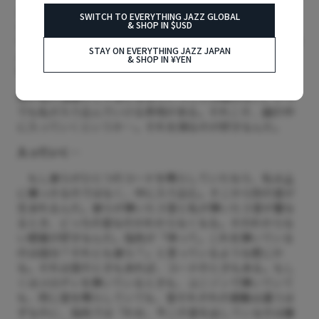
スの音が入っていると音域がそれなりに埋まってしまうこ
SWITCH TO EVERYTHING JAZZ GLOBAL
ともあるし、弓で弾くとロングトーンやポルタメントがあ
& SHOP IN $USD
り、あなたにギターにはかなり影響を与える気がします。3
STAY ON EVERYTHING JAZZ JAPAN
人の弦があると、あなたのギターの演奏はどのようなこと
& SHOP IN ¥YEN
を意識して演奏することになりますか？
弦が私の演奏のじゃまになるということは絶対ない。いつ
でも私が入り込んでいける余地がある。それこそ、曲の中
に入っていくというか…。それを探るのが好きなんだ。
――入っていく…
もし彼らがひとつのコードを鳴らしていたなら、私は上
に乗っかるのではなく、中に入り込む。そこから別の音が
生まれるんだ。彼らが弾いた３音と私が弾いた３音が重な
るとき、どっちの音なのかわからなくなる。そのわからな
い感覚が好きなんだ。指先が「待って。これを弾いている
のは自分？それとも彼ら？」と言っているような感じか
な。それは音のときもあれば、コードのときもある。もし
くはメロディを弾いているときも、ユニゾンで弾いていて
も、同じ音を鳴らしていても、音それぞれの振動は違うは
ずなのに、指先では「わお、今この音を出しているのは誰