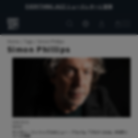
EVERYTHING JAZZ ニュースレターに登録
Customer
Customer
Everything
account
cart
Jazz
Home
Tags
Simon Phillips
Simon Phillips
2026.05.01
NEWS
サイモン・フィリップスのニュー・アルバム『プロトコル6』が6月リ
リース決定