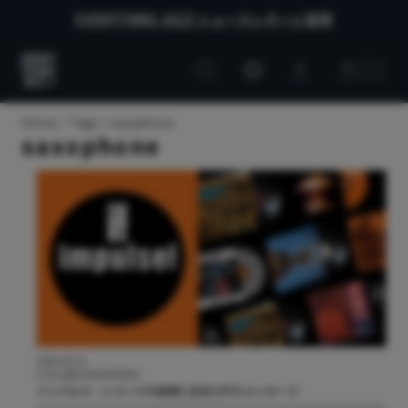
EVERYTHING JAZZ ニュースレターに登録
Customer
Customer
Everything
account
cart
Jazz
Home
Tags
saxophone
saxophone
2026.06.16
COLUMN/INTERVIEW
インパルス・レコードの音楽に込められたメッセージ