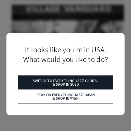
It looks like you're in USA.
What would you like to do?
2026.04.23
BLUE NOTE
『Live At The Village Vanguard』：イマニュエル・ウィルキンスが聖
地で生んだ、白熱を超えた演奏
SWITCH TO EVERYTHING JAZZ GLOBAL
& SHOP IN $USD
STAY ON EVERYTHING JAZZ JAPAN
& SHOP IN ¥YEN