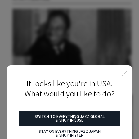
2024.07.04
COLUMN/INTERVIEW
It looks like you're in USA.
ジェイムズ・ボールドウィンのジャズ・ゴスペル
What would you like to do?
SWITCH TO EVERYTHING JAZZ GLOBAL
& SHOP IN $USD
STAY ON EVERYTHING JAZZ JAPAN
& SHOP IN ¥YEN