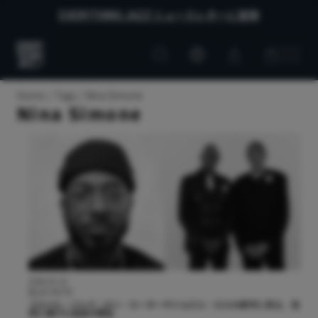
EVERYTHING JAZZ ニュースレターに登録
Customer
Customer
Everything
account
cart
Jazz
Home
Tags
Nina Simone
Nina Simone
2026.02.10
BLUE NOTE
ゴスペル・ジャズ：ロン・カーターやジョエル・ロスの新作に見る、信
仰に捧げた音楽の現在