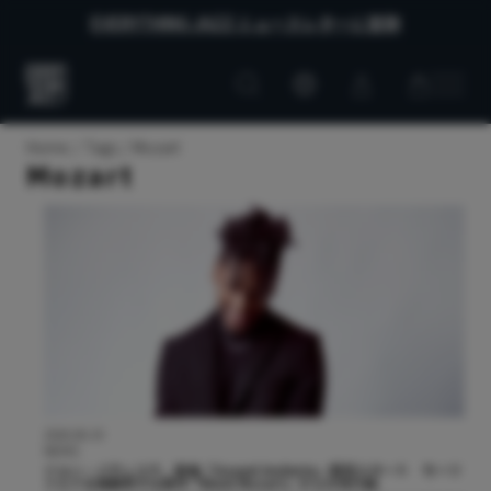
EVERYTHING JAZZ ニュースレターに登録
Customer
Customer
Everything
account
cart
Jazz
Home
Tags
Mozart
Mozart
2026.06.19
NEWS
ジョン・バティステ、新曲「Gospel Andante」配信スタート モーツ
ァルトを再解釈する新作『Black Mozart』からの先行曲