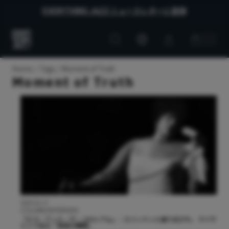
EVERYTHING JAZZ ニュースレターに登録
Customer
Customer
Everything
account
cart
Jazz
Home
Tags
Moment of Truth
Moment of Truth
2025.01.17
COLUMN/INTERVIEW
『エラ・アット・ザ・コロシアム』：エリントンと繰り広げた、ライヴ
という名の「真実の瞬間」