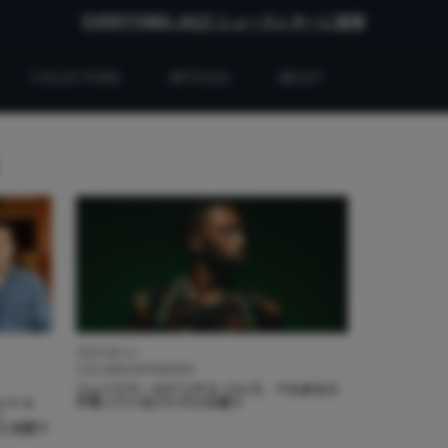
EVERYTHING JAZZ ニュースレターに登録
COLLECTIONS
ARTICLES
ABOUT
2024.06.11
COLUMN/INTERVIEW
ジュリアス・ロドリゲス: ジャズ、でもあなた
ッショ
が知っているジャズとは違う
て、
とに共感で