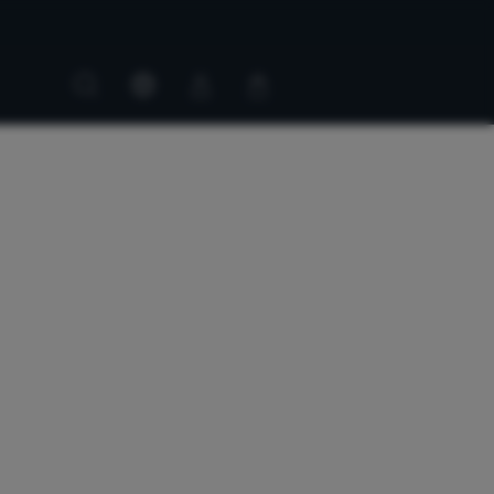
Customer
Customer
account
cart