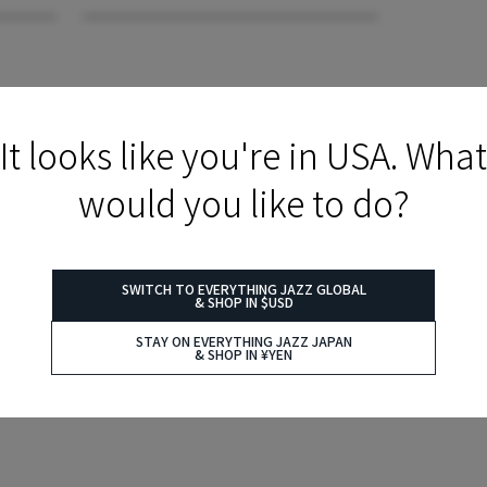
It looks like you're in USA. What
would you like to do?
SWITCH TO EVERYTHING JAZZ GLOBAL
& SHOP IN $USD
STAY ON EVERYTHING JAZZ JAPAN
& SHOP IN ¥YEN