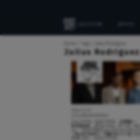
JAZZ STORE
ARTISTS
Everything
Jazz
Home
Tags
Julius Rodriguez
Julius Rodriguez
2024.12.19
COLUMN/INTERVIEW
ジュリアス・ロドリゲス 石塚真一
NUMBER8 スペシャル・トーク・セ
ン：「ひとりのミュージシャンとし
『BLUE GIANT』で描かれているこ
きました」（ジュリアス）