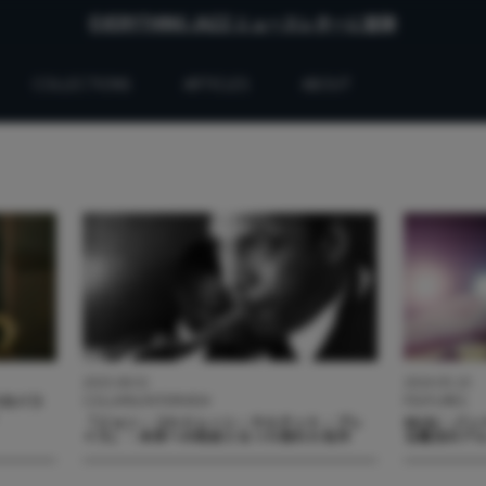
EVERYTHING JAZZ ニュースレターに登録
COLLECTIONS
ARTICLES
ABOUT
2025.08.01
2024.05.10
COLUMN/INTERVIEW
FEATURES
バのバラ
』
『ジョン・コルトレーン・カルテット・プレ
80/81：
イズ』：未来への助走となった隠れた名作
る魔法のア