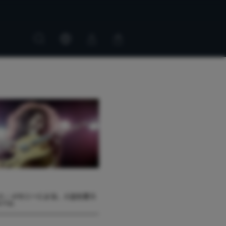
Customer
Customer
account
cart
パット・メセニーによる、人生を変え
ルバム