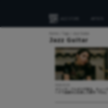
JAZZ STORE
ARTISTS
Everything
Jazz
Home
Tags
Jazz Guitar
Jazz Guitar
2026.03.03
メリッサ・アルダナが語る、キュー
ードで自身の心を旅した新作『Filin