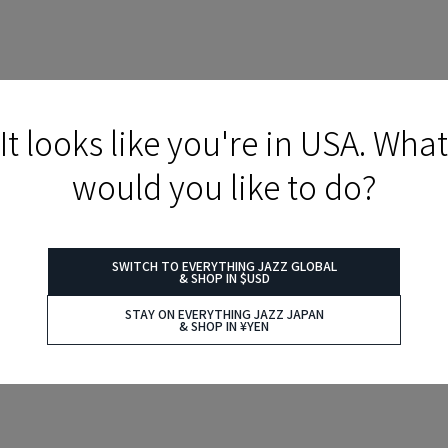
It looks like you're in USA. What
would you like to do?
SWITCH TO EVERYTHING JAZZ GLOBAL
& SHOP IN $USD
STAY ON EVERYTHING JAZZ JAPAN
& SHOP IN ¥YEN