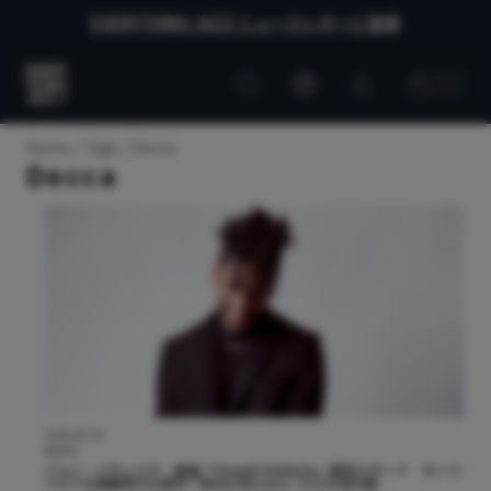
EVERYTHING JAZZ ニュースレターに登録
Customer
Customer
Everything
account
cart
Jazz
Home
Tags
Decca
Decca
2026.06.19
NEWS
ジョン・バティステ、新曲「Gospel Andante」配信スタート モーツ
ァルトを再解釈する新作『Black Mozart』からの先行曲