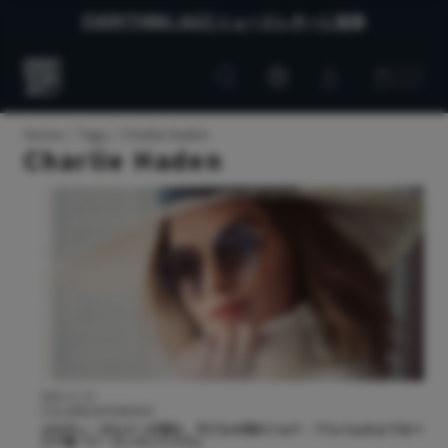
EVERYTHING JAZZ ニュースレターに登録
Customer
Customer
Everything
account
cart
Jazz
Home
Tags
Charlie Haden
Charlie Haden
2024.11.13
COLUMN/INTERVIEW
メロディ・ガルドーが語る、子どもの頃のフォト・アルバムのようなベ
スト盤『ジ・エッセンシャル』