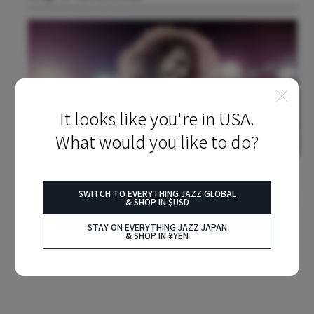
It looks like you're in USA.
What would you like to do?
2024.05.10
FEATURES
80/81：パット・メセニーによる、人生を変える魔法のアルバム
SWITCH TO EVERYTHING JAZZ GLOBAL
& SHOP IN $USD
STAY ON EVERYTHING JAZZ JAPAN
& SHOP IN ¥YEN