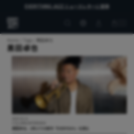
EVERYTHING JAZZ ニュースレターに登録
Customer
Customer
Everything
account
cart
Jazz
Home
Tags
黒田卓也
黒田卓也
2025.02.21
COLUMN/INTERVIEW
黒田卓也、2年ぶりの新作『EVERYDAY』を語る